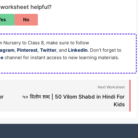
 worksheet helpful?
Yes
No
 Nursery to Class 8, make sure to follow
tagram
,
Pinterest
,
Twitter
, and
LinkedIn
. Don’t forget to
be
channel for instant access to new learning materials.
Next Worksheet
or
५० विलोम शब्द | 50 Vilom Shabd in Hindi For
Kids