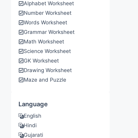
Alphabet Worksheet
Number Worksheet
Words Worksheet
Grammar Worksheet
Math Worksheet
Science Worksheet
GK Worksheet
Drawing Worksheet
Maze and Puzzle
Language
English
Hindi
Gujarati