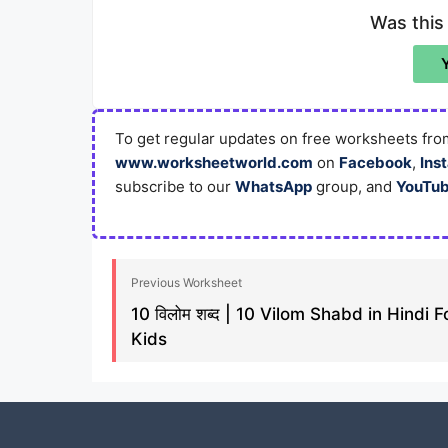
Was this
To get regular updates on free worksheets from
www.worksheetworld.com
on
Facebook
,
Ins
subscribe to our
WhatsApp
group, and
YouTu
Previous Worksheet
10 विलोम शब्द | 10 Vilom Shabd in Hindi F
Kids