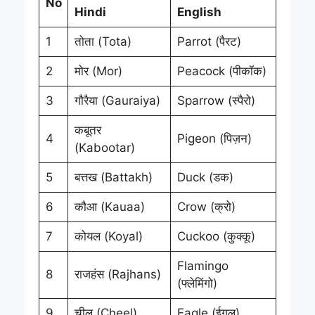
No
Hindi
English
1
तोता (Tota)
Parrot (पैरट)
2
मोर (Mor)
Peacock (पीकॉक)
3
गौरैया (Gauraiya)
Sparrow (स्पैरो)
कबूतर
4
Pigeon (पिज़न)
(Kabootar)
5
बत्तख (Battakh)
Duck (डक)
6
कौआ (Kauaa)
Crow (क्रो)
7
कोयल (Koyal)
Cuckoo (कुक्कू)
Flamingo
8
राजहंस (Rajhans)
(फ्लेमिंगो)
9
चील (Cheel)
Eagle (ईगल)