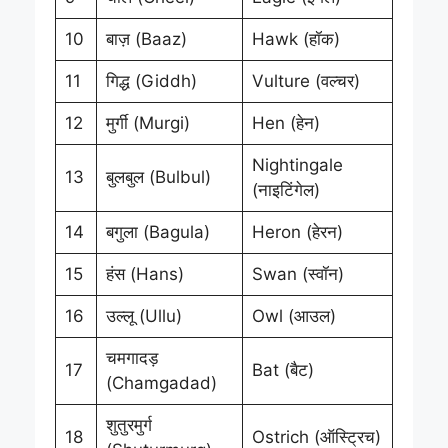
10
बाज़ (Baaz)
Hawk (हॉक)
11
गिद्ध (Giddh)
Vulture (वल्चर)
12
मुर्गी (Murgi)
Hen (हेन)
Nightingale
13
बुलबुल (Bulbul)
(नाइटिंगेल)
14
बगुला (Bagula)
Heron (हेरन)
15
हंस (Hans)
Swan (स्वॉन)
16
उल्लू (Ullu)
Owl (आउल)
चमगादड़
17
Bat (बैट)
(Chamgadad)
शुतुरमुर्ग
18
Ostrich (ऑस्ट्रिच)