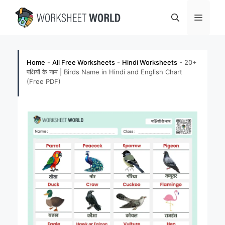
Skip
Menu
to
content
Home
-
All Free Worksheets
-
Hindi Worksheets
-
20+
पक्षियों के नाम | Birds Name in Hindi and English Chart
(Free PDF)