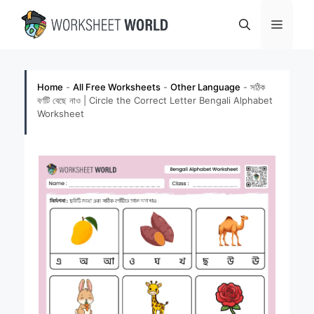
Skip
Menu
to
content
Home
-
All Free Worksheets
-
Other Language
-
সঠিক
বর্ণটি বেছে নাও | Circle the Correct Letter Bengali Alphabet
Worksheet