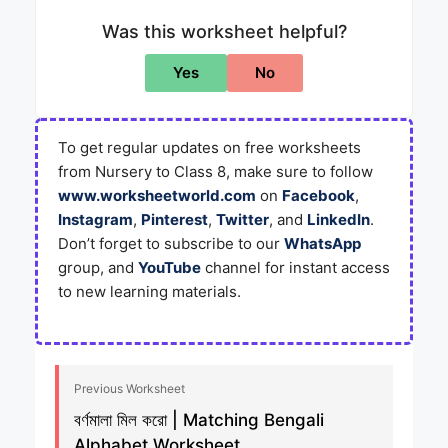
Was this worksheet helpful?
Yes
No
To get regular updates on free worksheets
from Nursery to Class 8, make sure to follow
www.worksheetworld.com
on
Facebook
,
Instagram
,
Pinterest
,
Twitter
, and
LinkedIn
.
Don’t forget to subscribe to our
WhatsApp
group, and
YouTube
channel for instant access
to new learning materials.
Previous Worksheet
বর্ণমালা মিল করো | Matching Bengali
Alphabet Worksheet