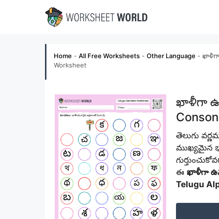
Skip
to
content
Home
-
All Free Worksheets
-
Other Language
-
ఖాళీగ
Worksheet
ఖాళీగా ఉ
Conson
తెలుగు వర్ణ
ముఖ్యమైన భాగ
గుర్తుంచుకోవ
ఈ
ఖాళీగా ఉ
Telugu Al