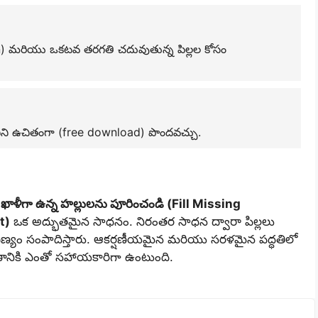
ten) మరియు ఒకటవ తరగతి చదువుతున్న పిల్లల కోసం
 దీనిని ఉచితంగా (free download) పొందవచ్చు.
ి
ఖాళీగా ఉన్న హల్లులను పూరించండి (Fill Missing
t)
ఒక అద్భుతమైన సాధనం. నిరంతర సాధన ద్వారా పిల్లలు
ీణ్యం సంపాదిస్తారు. ఆకర్షణీయమైన మరియు సరళమైన పద్ధతిలో
యాణానికి ఎంతో సహాయకారిగా ఉంటుంది.