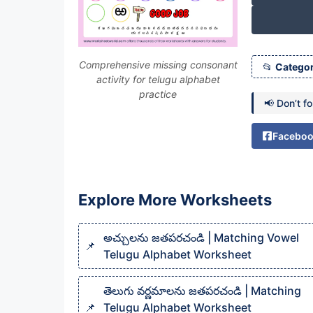
Comprehensive missing consonant
Categor
activity for telugu alphabet
practice
📢 Don’t f
Facebo
Explore More Worksheets
అచ్చులను జతపరచండి | Matching Vowel
Telugu Alphabet Worksheet
తెలుగు వర్ణమాలను జతపరచండి | Matching
Telugu Alphabet Worksheet