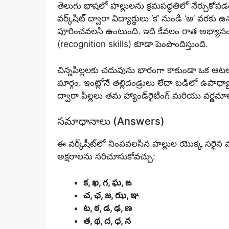
తెలుగు భాషలో హల్లులను క్రమపద్ధతిలో నేర్చుకోవ
వర్క్‌షీట్ ద్వారా విద్యార్థులు ‘క’ నుండి ‘ఱ’ వరక
పూరించవలసి ఉంటుంది. ఇది కేవలం రాత అభ్యాసం మాత
(recognition skills) కూడా పెంపొందిస్తుంది.
చిన్నపిల్లలకు చదువును భారంగా కాకుండా ఒక ఆట
మార్గం. ఇంట్లోనే తల్లిదండ్రులు లేదా బడిలో ఉపాధ్యా
ద్వారా పిల్లలు తమ హ్యాండ్‌రైటింగ్ మరియు వర్ణమ
సమాధానాలు (Answers)
ఈ వర్క్‌షీట్‌లో నింపవలసిన హల్లుల యొక్క సరైన 
అక్షరాలను సరిచూసుకోవచ్చు:
క, ఖ, గ, ఘ, ఙ
చ, ఛ, జ, ఝ, ఞ
ట, ఠ, డ, ఢ, ణ
త, థ, ద, ధ, న