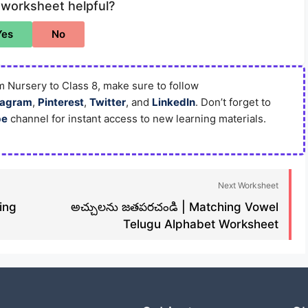
 worksheet helpful?
Yes
No
 Nursery to Class 8, make sure to follow
tagram
,
Pinterest
,
Twitter
, and
LinkedIn
. Don’t forget to
be
channel for instant access to new learning materials.
Next Worksheet
sing
అచ్చులను జతపరచండి | Matching Vowel
Telugu Alphabet Worksheet