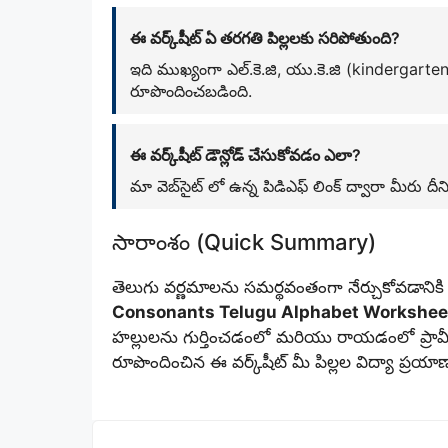
ఈ వర్క్‌షీట్ ఏ తరగతి పిల్లలకు సరిపోతుంది?
ఇది ముఖ్యంగా ఎల్.కె.జి, యు.కె.జి (kindergar
రూపొందించబడింది.
ఈ వర్క్‌షీట్ డౌన్లోడ్ చేసుకోవడం ఎలా?
మా వెబ్‌సైట్ లో ఉన్న పిడిఎఫ్ లింక్ ద్వారా మీరు
సారాంశం (Quick Summary)
తెలుగు వర్ణమాలను సమర్థవంతంగా నేర్చుకోవడానిక
Consonants Telugu Alphabet Workshee
హల్లులను గుర్తించడంలో మరియు రాయడంలో ప్రావ
రూపొందించిన ఈ వర్క్‌షీట్ మీ పిల్లల విద్యా ప్ర