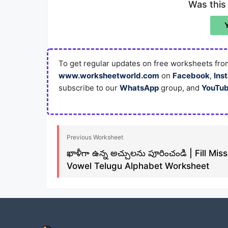
Was this
To get regular updates on free worksheets from
www.worksheetworld.com
on
Facebook
,
Ins
subscribe to our
WhatsApp
group, and
YouTu
Previous Worksheet
ఖాళీగా ఉన్న అచ్చులను పూరించండి | Fill Mis
Vowel Telugu Alphabet Worksheet