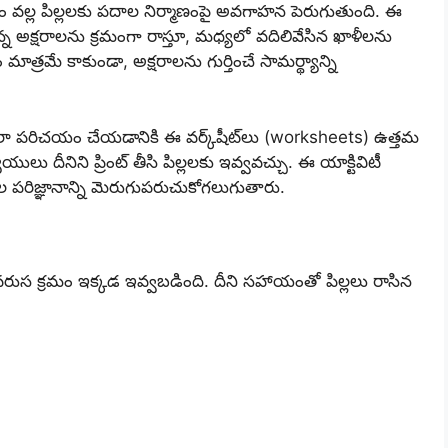
డం వల్ల పిల్లలకు పదాల నిర్మాణంపై అవగాహన పెరుగుతుంది. ఈ
ు ఉన్న అక్షరాలను క్రమంగా రాస్తూ, మధ్యలో వదిలివేసిన ఖాళీలను
్రమే కాకుండా, అక్షరాలను గుర్తించే సామర్థ్యాన్ని
లా పరిచయం చేయడానికి ఈ వర్క్‌షీట్‌లు (worksheets) ఉత్తమ
యులు దీనిని ప్రింట్ తీసి పిల్లలకు ఇవ్వవచ్చు. ఈ యాక్టివిటీ
ాల పరిజ్ఞానాన్ని మెరుగుపరుచుకోగలుగుతారు.
వరుస క్రమం ఇక్కడ ఇవ్వబడింది. దీని సహాయంతో పిల్లలు రాసిన