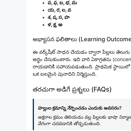
ప, ఫ, బ, భ, మ
య, ర, ల, వ
శ, ష, స, హ
ళ, క్ష, ఱ
అభ్యాసన ఫలితాలు (Learning Outcom
ఈ వర్క్‌షీట్ సాధన చేయడం ద్వారా పిల్లలు తెలుగు
అర్థం చేసుకుంటారు. ఇది వారి ఏకాగ్రతను (conce
రాయడానికి సహాయపడుతుంది. ప్రాథమిక స్థాయిలో భ
ఒక బలమైన పునాదిని నిర్మిస్తుంది.
తరచుగా అడిగే ప్రశ్నలు (FAQs)
హల్లుల క్రమాన్ని నేర్పించడం ఎందుకు అవసరం?
అక్షరాల క్రమం తెలియడం వల్ల పిల్లలకు భాషా నిర్మ
వేగంగా చదవడానికి తోడ్పడుతుంది.