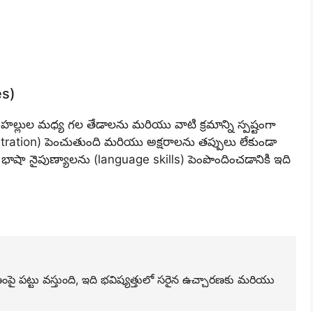
es)
 హల్లుల మధ్య గల తేడాలను మరియు వాటి క్రమాన్ని స్పష్టంగా
ntration) పెంచుతుంది మరియు అక్షరాలను తప్పులు లేకుండా
ాషా నైపుణ్యాలను (language skills) పెంపొందించడానికి ఇది
ాణంపై పట్టు వస్తుంది, ఇది భవిష్యత్తులో సరైన ఉచ్చారణకు మరియు