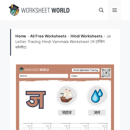
Skip
Menu
to
content
Home
-
All Free Worksheets
-
Hindi Worksheets
-
Ja
Letter Tracing Hindi Varnmala Worksheet (ज ट्रेसिंग
वर्कशीट)