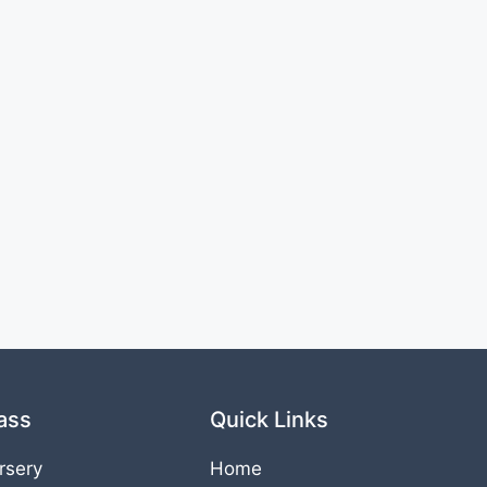
ass
Quick Links
rsery
Home