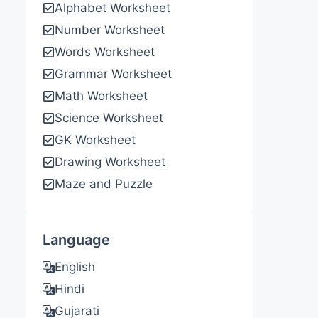
Alphabet Worksheet
Number Worksheet
Words Worksheet
Grammar Worksheet
Math Worksheet
Science Worksheet
GK Worksheet
Drawing Worksheet
Maze and Puzzle
Language
English
Hindi
Gujarati