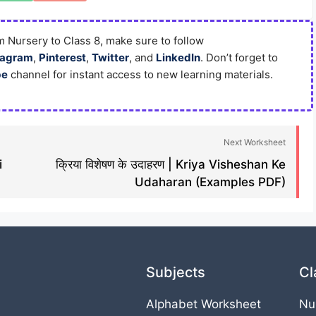
 Nursery to Class 8, make sure to follow
tagram
,
Pinterest
,
Twitter
, and
LinkedIn
. Don’t forget to
be
channel for instant access to new learning materials.
Next Worksheet
i
क्रिया विशेषण के उदाहरण | Kriya Visheshan Ke
Udaharan (Examples PDF)
Subjects
Cl
Alphabet Worksheet
Nu