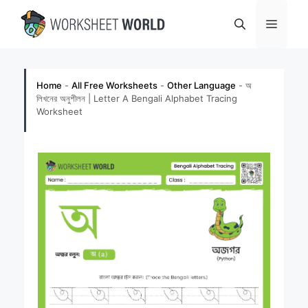
Skip
Menu
to
content
Home
-
All Free Worksheets
-
Other Language
-
অ
লিখনের অনুশীলন | Letter A Bengali Alphabet Tracing
Worksheet