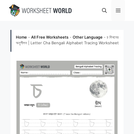
Skip
Menu
to
content
Home
-
All Free Worksheets
-
Other Language
-
চ লিখনের
অনুশীলন | Letter Cha Bengali Alphabet Tracing Worksheet