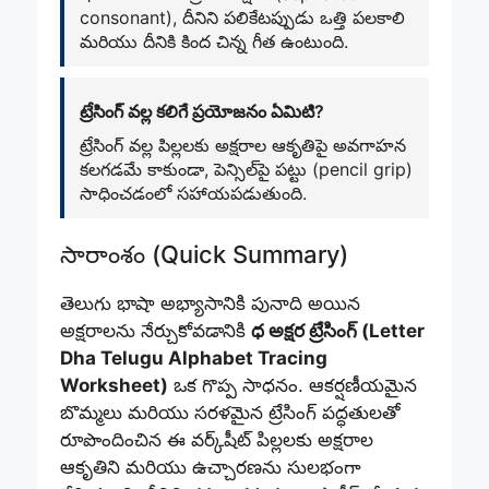
consonant), దీనిని పలికేటప్పుడు ఒత్తి పలకాలి
మరియు దీనికి కింద చిన్న గీత ఉంటుంది.
ట్రేసింగ్ వల్ల కలిగే ప్రయోజనం ఏమిటి?
ట్రేసింగ్ వల్ల పిల్లలకు అక్షరాల ఆకృతిపై అవగాహన
కలగడమే కాకుండా, పెన్సిల్‌పై పట్టు (pencil grip)
సాధించడంలో సహాయపడుతుంది.
సారాంశం (Quick Summary)
తెలుగు భాషా అభ్యాసానికి పునాది అయిన
అక్షరాలను నేర్చుకోవడానికి
ధ అక్షర ట్రేసింగ్ (Letter
Dha Telugu Alphabet Tracing
Worksheet)
ఒక గొప్ప సాధనం. ఆకర్షణీయమైన
బొమ్మలు మరియు సరళమైన ట్రేసింగ్ పద్ధతులతో
రూపొందించిన ఈ వర్క్‌షీట్ పిల్లలకు అక్షరాల
ఆకృతిని మరియు ఉచ్చారణను సులభంగా