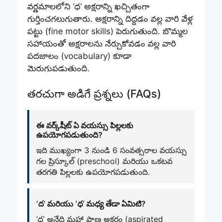
వర్ణమాలలోని ‘ధ’ అక్షరాన్ని ఖచ్చితంగా
గుర్తించగలుగుతారు. అక్షరాన్ని దిద్దడం వల్ల వారి వేళ్ల
పట్టు (fine motor skills) పెరుగుతుంది. బొమ్మల
సహాయంతో అక్షరాలను నేర్చుకోవడం వల్ల వారి
పదజాలం (vocabulary) కూడా
మెరుగుపడుతుంది.
తరచుగా అడిగే ప్రశ్నలు (FAQs)
ఈ వర్క్‌షీట్ ఏ వయస్సు పిల్లలకు
ఉపయోగపడుతుంది?
ఇది ముఖ్యంగా 3 నుండి 6 సంవత్సరాల వయస్సు
గల ప్రిస్కూల్ (preschool) మరియు ఒకటవ
తరగతి పిల్లలకు ఉపయోగపడుతుంది.
‘ద’ మరియు ‘ధ’ మధ్య తేడా ఏమిటి?
‘ధ’ అనేది మహా ప్రాణ అక్షరం (aspirated