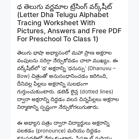
ధ తెలుగు వర్ణమాల ట్రేసింగ్ వర్క్‌షీట్
(Letter Dha Telugu Alphabet
Tracing Worksheet With
Pictures, Answers and Free PDF
For Preschool To Class 1)
తెలుగు భాషా అభ్యాసంలో మహా ప్రాణ అక్షరాల
వంపులను సరిగ్గా నేర్చుకోవడం చాలా ముఖ్యం. ఈ
వర్క్‌షీట్‌లో ‘ధ’ అక్షరాన్ని ‘ధనుస్సు’ (Dhanuvu –
Bow) చిత్రంతో అనుసంధానించడం జరిగింది,
దీనివల్ల పిల్లలు అక్షరాన్ని సులభంగా
గుర్తుంచుకుంటారు. డటెడ్ లైన్ల (dotted lines)
ద్వారా అక్షరాన్ని దిద్దడం వలన చిన్నపిల్లలు అక్షరాల
నిర్మాణాన్ని స్పష్టంగా నేర్చుకోగలుగుతారు.
ఈ అభ్యాస పత్రం ద్వారా విద్యార్థులు అక్షరాన్ని
పలకడం (pronounce) మరియు దిద్దడం
క్రమపద్ధతిలో నేర్చుకుంటారు. ప్రిస్కూల్ మరియు