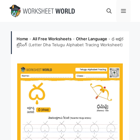
Skip
Menu
to
content
Home
-
All Free Worksheets
-
Other Language
-
ధ అక్షర
ట్రేసింగ్ (Letter Dha Telugu Alphabet Tracing Worksheet)