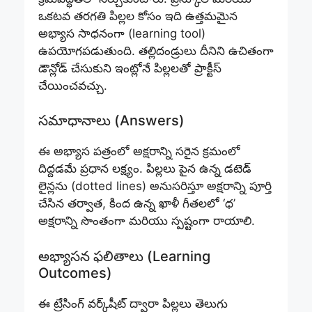
ఒకటవ తరగతి పిల్లల కోసం ఇది ఉత్తమమైన
అభ్యాస సాధనంగా (learning tool)
ఉపయోగపడుతుంది. తల్లిదండ్రులు దీనిని ఉచితంగా
డౌన్లోడ్ చేసుకుని ఇంట్లోనే పిల్లలతో ప్రాక్టీస్
చేయించవచ్చు.
సమాధానాలు (Answers)
ఈ అభ్యాస పత్రంలో అక్షరాన్ని సరైన క్రమంలో
దిద్దడమే ప్రధాన లక్ష్యం. పిల్లలు పైన ఉన్న డటెడ్
లైన్లను (dotted lines) అనుసరిస్తూ అక్షరాన్ని పూర్తి
చేసిన తర్వాత, కింద ఉన్న ఖాళీ గీతలలో ‘ధ’
అక్షరాన్ని సొంతంగా మరియు స్పష్టంగా రాయాలి.
అభ్యాసన ఫలితాలు (Learning
Outcomes)
ఈ ట్రేసింగ్ వర్క్‌షీట్ ద్వారా పిల్లలు తెలుగు