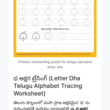
Primary handwriting guide for telugu alphabet
letter dha
ధ అక్షర ట్రేసింగ్ (Letter Dha
Telugu Alphabet Tracing
Worksheet)
తెలుగు హల్లులలో మహా ప్రాణ అక్షరమైన ‘ధ’ ను
గుర్తించడానికి మరియు రాయడానికి ఈ
ధ అక్షర