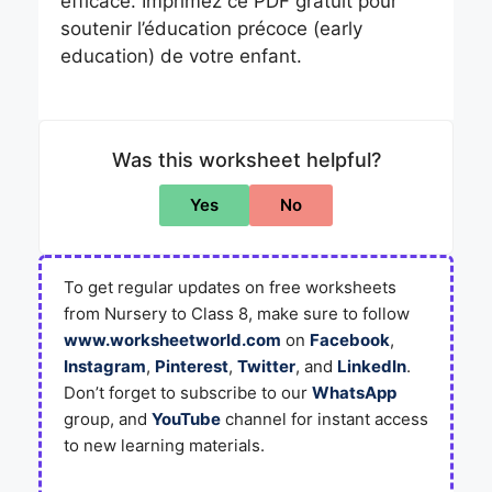
efficace. Imprimez ce PDF gratuit pour
soutenir l’éducation précoce (early
education) de votre enfant.
Was this worksheet helpful?
Yes
No
To get regular updates on free worksheets
from Nursery to Class 8, make sure to follow
www.worksheetworld.com
on
Facebook
,
Instagram
,
Pinterest
,
Twitter
, and
LinkedIn
.
Don’t forget to subscribe to our
WhatsApp
group, and
YouTube
channel for instant access
to new learning materials.