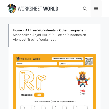
Skip
Menu
to
content
Home
-
All Free Worksheets
-
Other Language
-
Menebalkan Abjad Huruf R | Letter R Indonesian
Alphabet Tracing Worksheet