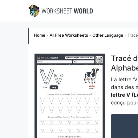
Skip
to
content
Home
-
All Free Worksheets
-
Other Language
-
Tracé
Tracé de
Alphabe
La lettre 
dans des m
lettre V (
conçu pour