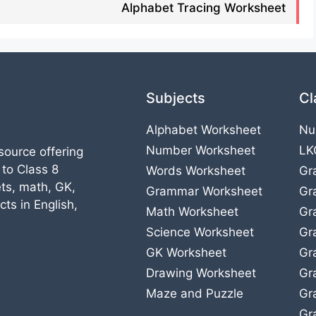
Alphabet Tracing Worksheet
Subjects
Cl
Alphabet Worksheet
Nu
Number Worksheet
LK
source offering
 to Class 8
Words Worksheet
Gr
ts, math, GK,
Grammar Worksheet
Gr
ts in English,
Math Worksheet
Gr
Science Worksheet
Gr
GK Worksheet
Gr
Drawing Worksheet
Gr
Maze and Puzzle
Gr
Gr