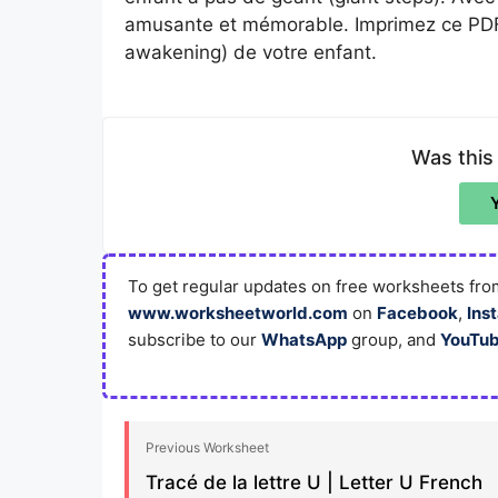
amusante et mémorable. Imprimez ce PDF gra
awakening) de votre enfant.
Was this
To get regular updates on free worksheets from
www.worksheetworld.com
on
Facebook
,
Ins
subscribe to our
WhatsApp
group, and
YouTu
Previous Worksheet
Tracé de la lettre U | Letter U French