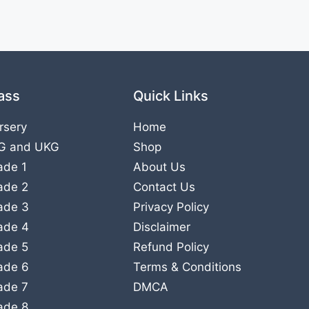
ass
Quick Links
rsery
Home
G
and
UKG
Shop
ade 1
About Us
ade 2
Contact Us
ade 3
Privacy Policy
ade 4
Disclaimer
ade 5
Refund Policy
ade 6
Terms & Conditions
ade 7
DMCA
ade 8