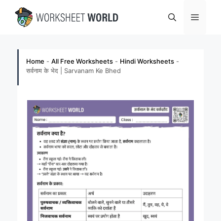
Skip
Menu
to
content
Home
-
All Free Worksheets
-
Hindi Worksheets
-
सर्वनाम के भेद | Sarvanam Ke Bhed