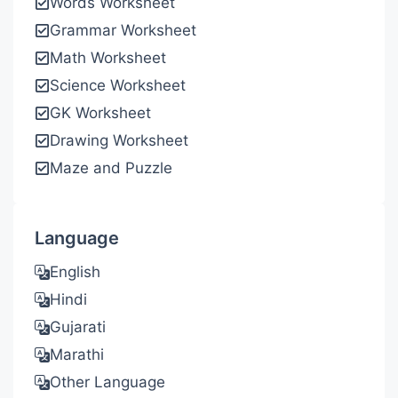
Words Worksheet
Grammar Worksheet
Math Worksheet
Science Worksheet
GK Worksheet
Drawing Worksheet
Maze and Puzzle
Language
English
Hindi
Gujarati
Marathi
Other Language