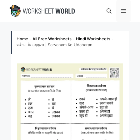
Skip
Menu
to
content
Home
-
All Free Worksheets
-
Hindi Worksheets
-
सर्वनाम के उदाहरण | Sarvanam Ke Udaharan