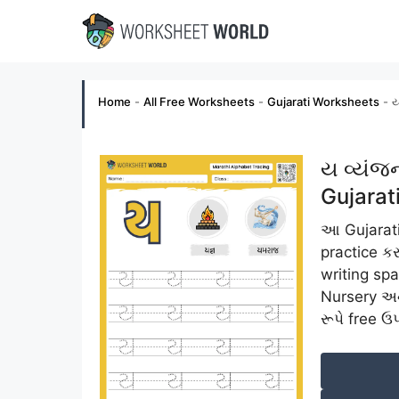
Skip
to
content
Home
-
All Free Worksheets
-
Gujarati Worksheets
-
ય
ય વ્યંજન
Gujarat
આ Gujarati 
practice કર
writing spa
Nursery અન
રૂપે free ઉ