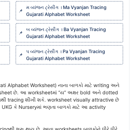
મ વ્યંજન ટ્રેસીંગ । Ma Vyanjan Tracing
Gujarati Alphabet Worksheet
બ વ્યંજન ટ્રેસીંગ । Ba Vyanjan Tracing
Gujarati Alphabet Worksheet
પ વ્યંજન ટ્રેસીંગ । Pa Vyanjan Tracing
Gujarati Alphabet Worksheet
rati Alphabet Worksheet) નાના બાળકો માટે writing અને
heet છે. આ worksheetમાં “ય” અક્ષર bold અને dotted
ી tracing શીખી શકે. worksheet visually attractive છે
, UKG કે Nurseryમાં ભણતા બાળકો માટે આ activity
racingથી શરૂ થાય છે. આવા worksheets બાળકોને ધીરે ધીરે