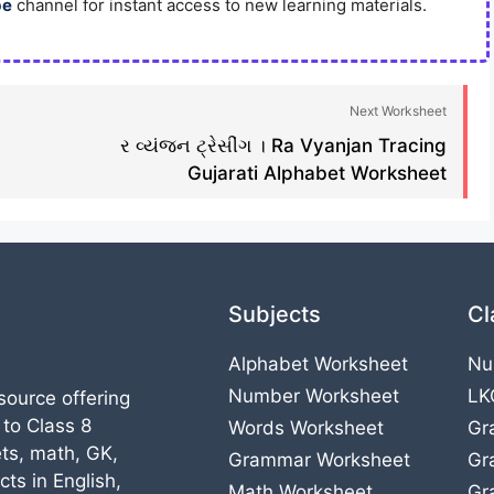
be
channel for instant access to new learning materials.
Next Worksheet
ર વ્યંજન ટ્રેસીંગ । Ra Vyanjan Tracing
Gujarati Alphabet Worksheet
Subjects
Cl
Alphabet Worksheet
Nu
Number Worksheet
LK
source offering
 to Class 8
Words Worksheet
Gr
ts, math, GK,
Grammar Worksheet
Gr
ts in English,
Math Worksheet
Gr