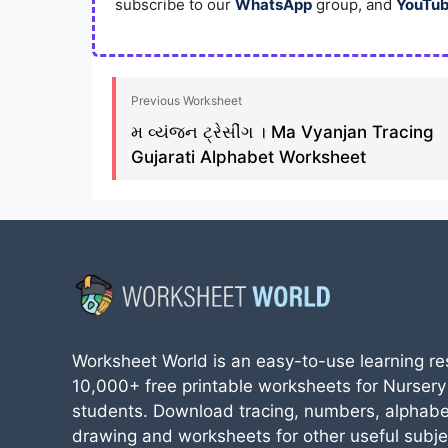
subscribe to our
WhatsApp
group, and
YouTu
Previous Worksheet
મ વ્યંજન ટ્રેસીંગ । Ma Vyanjan Tracing
Gujarati Alphabet Worksheet
Worksheet World is an easy-to-use learning re
10,000+ free printable worksheets for Nursery
students. Download tracing, numbers, alphabe
drawing and worksheets for other useful subjec