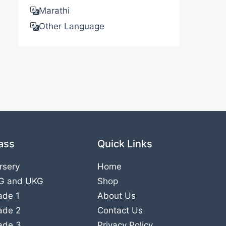
Marathi
Other Language
ass
Quick Links
rsery
Home
G
and
UKG
Shop
ade 1
About Us
ade 2
Contact Us
ade 3
Privacy Policy