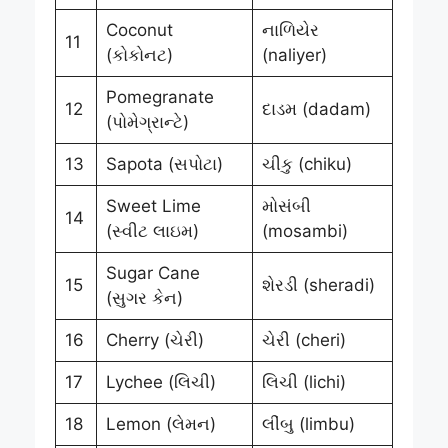
Coconut
નાળિયેર
11
(કોકોનટ)
(naliyer)
Pomegranate
12
દાડમ (dadam)
(પોમેગ્રાન્ટે)
13
Sapota (સપોટા)
ચીકુ (chiku)
Sweet Lime
મોસંબી
14
(સ્વીટ લાઇમ)
(mosambi)
Sugar Cane
15
શેરડી (sheradi)
(સુગર કેન)
16
Cherry (ચેરી)
ચેરી (cheri)
17
Lychee (લિચી)
લિચી (lichi)
18
Lemon (લેમન)
લીંબુ (limbu)