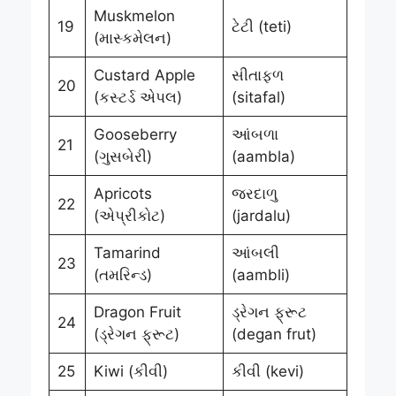
Muskmelon
19
ટેટી (teti)
(માસ્કમેલન)
Custard Apple
સીતાફળ
20
(કસ્ટર્ડ એપલ)
(sitafal)
Gooseberry
આંબળા
21
(ગુસબેરી)
(aambla)
Apricots
જરદાળુ
22
(એપ્રીકોટ)
(jardalu)
Tamarind
આંબલી
23
(તમરિન્ડ)
(aambli)
Dragon Fruit
ડ્રેગન ફ્રૂટ
24
(ડ્રેગન ફ્રૂટ)
(degan frut)
25
Kiwi (કીવી)
કીવી (kevi)