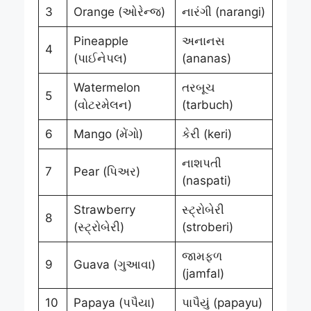
3
Orange (ઓરેન્જ)
નારંગી (narangi)
Pineapple
અનાનસ
4
(પાઈનેપલ)
(ananas)
Watermelon
તરબૂચ
5
(વોટરમેલન)
(tarbuch)
6
Mango (મેંગો)
કેરી (keri)
નાશપતી
7
Pear (પિઅર)
(naspati)
Strawberry
સ્ટ્રોબેરી
8
(સ્ટ્રોબેરી)
(stroberi)
જામફળ
9
Guava (ગુઆવા)
(jamfal)
10
Papaya (પપૈયા)
પાપૈયું (papayu)