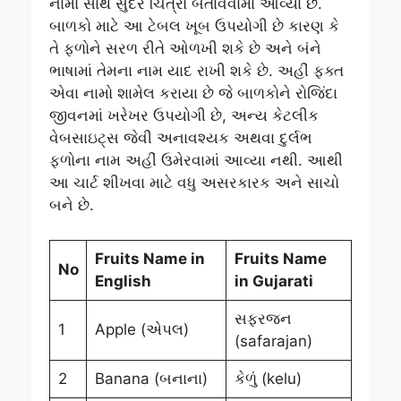
નામો સાથે સુંદર ચિત્રો બતાવવામાં આવ્યા છે.
બાળકો માટે આ ટેબલ ખૂબ ઉપયોગી છે કારણ કે
તે ફળોને સરળ રીતે ઓળખી શકે છે અને બંને
ભાષામાં તેમના નામ યાદ રાખી શકે છે. અહીં ફક્ત
એવા નામો શામેલ કરાયા છે જે બાળકોને રોજિંદા
જીવનમાં ખરેખર ઉપયોગી છે, અન્ય કેટલીક
વેબસાઇટ્સ જેવી અનાવશ્યક અથવા દુર્લભ
ફળોના નામ અહીં ઉમેરવામાં આવ્યા નથી. આથી
આ ચાર્ટ શીખવા માટે વધુ અસરકારક અને સાચો
બને છે.
Fruits Name in
Fruits Name
No
English
in Gujarati
સફરજન
1
Apple (એપલ)
(safarajan)
2
Banana (બનાના)
કેળું (kelu)