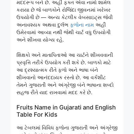
મદદરૂપ બને છે. અહીં ફક્ત એવા નામો શામેલ
કરાયા છે જે બાળકોને રોજિંદા જીવનમાં ખરેખર
ઉપયોગી છે — અન્ય કેટલીક વેબસાઇટ્સ જેવી
અનાવશ્યક અથવા દુર્લભ
ફળોના નામ
અહીં
ઉમેરવામાં આવ્યા નથી જેથી ચાર્ટ વધુ ઉપયોગી
અને શીખવા યોગ્ય રહે.
શિક્ષકો અને માતાપિતાઓ આ ચાર્ટને શીખવવાની
પ્રવૃત્તિ તરીકે ઉપયોગ કરી શકે છે. બાળકો માટે
આ દ્રશ્યાત્મક રીતે ફળો અને ભાષા બંને
શીખવાનો આનંદદાયક રસ્તો છે. આ વર્કશીટ
તેમને ગુજરાતી અને અંગ્રેજી બંને ભાષાના શબ્દો
સહજ રીતે યાદ રાખવામાં મદદ કરે છે.
Fruits Name in Gujarati and English
Table For Kids
આ ટેબલમાં વિવિધ ફળોના ગુજરાતી અને અંગ્રેજી