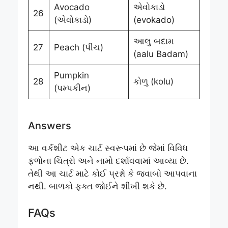
Avocado
એવોકાડો
26
(એવોકાડો)
(evokado)
આલુ બદામ
27
Peach (પીચ)
(aalu Badam)
Pumpkin
28
કોળુ (kolu)
(પમ્પકીન)
Answers
આ વર્કશીટ એક ચાર્ટ સ્વરૂપમાં છે જેમાં વિવિધ
ફળોના ચિત્રો અને નામો દર્શાવવામાં આવ્યા છે.
તેથી આ ચાર્ટ માટે કોઈ પ્રશ્નો કે જવાબો આપવાના
નથી. બાળકો ફક્ત જોઈને શીખી શકે છે.
FAQs