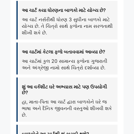
આ ચાર્ટ કયા ધોરણના બાળકો માટે યોગ્ય છે?
આ ચાર્ટ નર્સરીથી ધોરણ 3 સુધીના બાળકો માટે
યોગ્ય છે. તે ચિત્રો સાથે ફળોના નામ સરળતાથી
શીખી શકે છે.
આ ચાર્ટમાં કેટલા ફળો બતાવવામાં આવ્યા છે?
આ ચાર્ટમાં કુલ 20 સામાન્ય ફળોના ગુજરાતી
અને અંગ્રેજી નામો સાથે ચિત્રો દર્શાવ્યા છે.
શું આ વર્કશીટ ઘરે અભ્યાસ માટે પણ ઉપયોગી
છે?
હા, માતા-પિતા આ ચાર્ટ દ્વારા બાળકોને ઘરે જ
ભાષા અને દૈનિક જીવનની વસ્તુઓ શીખવી શકે
છે.
બાળકોને આ ચાર્ટથી શું ફાયદો થશે?