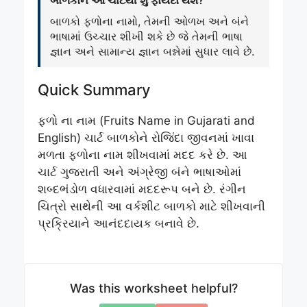
બાળકો ફળોના નામો, તેમની ઓળખ અને બંને
ભાષામાં ઉચ્ચાર શીખી શકે છે જે તેમની ભાષા
જ્ઞાન અને સામાન્ય જ્ઞાન બન્નેમાં સુધાર લાવે છે.
Quick Summary
ફળો ના નામ (Fruits Name in Gujarati and
English) ચાર્ટ બાળકોને રોજિંદા જીવનમાં ખાવા
મળતા ફળોના નામ શીખવામાં મદદ કરે છે. આ
ચાર્ટ ગુજરાતી અને અંગ્રેજી બંને ભાષાઓમાં
શબ્દભંડોળ વધારવામાં મદદરૂપ બને છે. રંગીન
ચિત્રો સાથેની આ વર્કશીટ બાળકો માટે શીખવાની
પ્રક્રિયાને આનંદદાયક બનાવે છે.
Was this worksheet helpful?