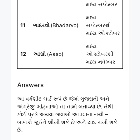
મધ્ય સપ્ટેમ્બર
મધ્ય
11
ભાદરવો
(Bhadarvo)
સપ્ટેમ્બરથી
મધ્ય ઓક્ટોબર
મધ્ય
12
આસો
(Aaso)
ઓક્ટોબરથી
મધ્ય નવેમ્બર
Answers
આ વર્કશીટ ચાર્ટ રૂપે છે જેમાં ગુજરાતી અને
અંગ્રેજી મહિનાઓ ના નામો બતાવ્યા છે. તેથી
કોઈ પ્રશ્નો અથવા જવાબો આપવાના નથી –
બાળકો જુઈને શીખી શકે છે અને યાદ રાખી શકે
છે.