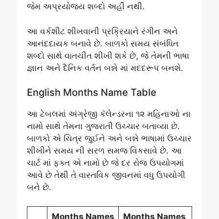
જેમ અપ્રયોજ્ય શબ્દો અહીં નથી.
આ વર્કશીટ શીખવાની પ્રક્રિયાને રંગીન અને
આનંદદાયક બનાવે છે. બાળકો સમય સંબંધિત
શબ્દો સાથે વાતચીત શીખી શકે છે, જે તેમની ભાષા
જ્ઞાન અને દૈનિક વર્તન બન્ને માં મદદરૂપ બનશે.
English Months Name Table
આ ટેબલમાં અંગ્રેજી કૅલેન્ડરના ૧૨ મહિનાઓ ના
નામો સાથે તેમના ગુજરાતી ઉચ્ચાર બતાવ્યા છે.
બાળકો એ ચિત્ર જુઈને અને બન્ને ભાષામાં ઉચ્ચાર
શીખીને સમય ની સરળ સમજ વિકસાવે છે. આ
ચાર્ટ માં ફક્ત એ નામો છે જે દર રોજ ઉપયોગમાં
આવે છે તેથી તે વાસ્તવિક જીવનમાં વધુ ઉપયોગી
બને છે.
Months Names
Months Names