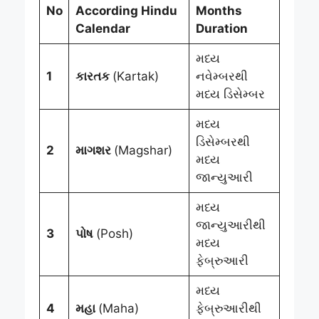
No
According Hindu
Months
Calendar
Duration
મધ્ય
1
કારતક
(Kartak)
નવેમ્બરથી
મધ્ય ડિસેમ્બર
મધ્ય
ડિસેમ્બરથી
2
માગશર
(Magshar)
મધ્ય
જાન્યુઆરી
મધ્ય
જાન્યુઆરીથી
3
પોષ
(Posh)
મધ્ય
ફેબ્રુઆરી
મધ્ય
4
મહા
(Maha)
ફેબ્રુઆરીથી