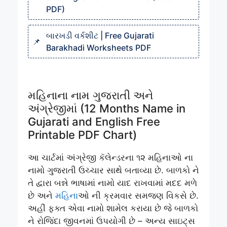
PDF)
બારખડી વર્કશીટ | Free Gujarati
Barakhadi Worksheets PDF
મહિનાના નામ ગુજરાતી અને
અંગ્રેજીમાં (12 Months Name in
Gujarati and English Free
Printable PDF Chart)
આ ચાર્ટમાં અંગ્રેજી કૅલેન્ડરના ૧૨ મહિનાઓ ના
નામો ગુજરાતી ઉચ્ચાર સાથે બતાવ્યા છે. બાળકો ને
તે દ્વારા બન્ને ભાષામાં નામો યાદ રાખવામાં મદદ મળે
છે અને
મહિના
ઓ ની ક્રમવાર સમજણ વિકસે છે.
અહીં ફક્ત એવા નામો શામેલ કરાયા છે જે બાળકો
ને રોજિંદા જીવનમાં ઉપયોગી છે – અન્ય સાઇટ્સ