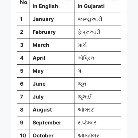
No
in English
in Gujarati
1
January
જાન્યુઆરી
2
February
ફેબ્રુઆરી
3
March
માર્ચ
4
April
એપ્રિલ
5
May
મે
6
June
જૂન
7
July
જુલાઈ
8
August
ઓગસ્ટ
9
September
સપ્ટેમ્બર
10
October
ઓક્ટોબર