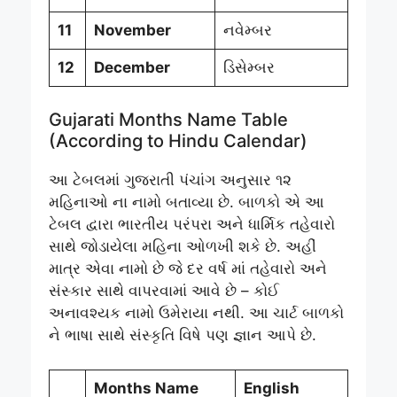
11
November
નવેમ્બર
12
December
ડિસેમ્બર
Gujarati Months Name Table
(According to Hindu Calendar)
આ ટેબલમાં ગુજરાતી પંચાંગ અનુસાર ૧૨
મહિનાઓ ના નામો બતાવ્યા છે. બાળકો એ આ
ટેબલ દ્વારા ભારતીય પરંપરા અને ધાર્મિક તહેવારો
સાથે જોડાયેલા મહિના ઓળખી શકે છે. અહીં
માત્ર એવા નામો છે જે દર વર્ષ માં તહેવારો અને
સંસ્કાર સાથે વાપરવામાં આવે છે – કોઈ
અનાવશ્યક નામો ઉમેરાયા નથી. આ ચાર્ટ બાળકો
ને ભાષા સાથે સંસ્કૃતિ વિષે પણ જ્ઞાન આપે છે.
Months Name
English