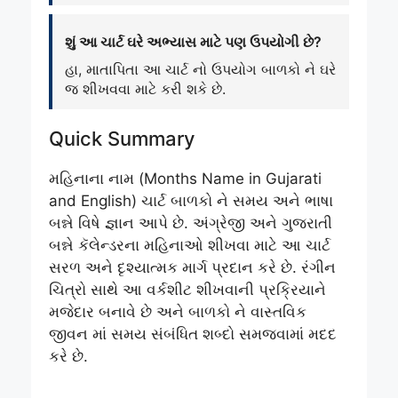
શું આ ચાર્ટ ઘરે અભ્યાસ માટે પણ ઉપયોગી છે?
હા, માતાપિતા આ ચાર્ટ નો ઉપયોગ બાળકો ને ઘરે
જ શીખવવા માટે કરી શકે છે.
Quick Summary
મહિનાના નામ (Months Name in Gujarati
and English) ચાર્ટ બાળકો ને સમય અને ભાષા
બન્ને વિષે જ્ઞાન આપે છે. અંગ્રેજી અને ગુજરાતી
બન્ને કૅલેન્ડરના મહિનાઓ શીખવા માટે આ ચાર્ટ
સરળ અને દૃશ્યાત્મક માર્ગ પ્રદાન કરે છે. રંગીન
ચિત્રો સાથે આ વર્કશીટ શીખવાની પ્રક્રિયાને
મજેદાર બનાવે છે અને બાળકો ને વાસ્તવિક
જીવન માં સમય સંબંધિત શબ્દો સમજવામાં મદદ
કરે છે.