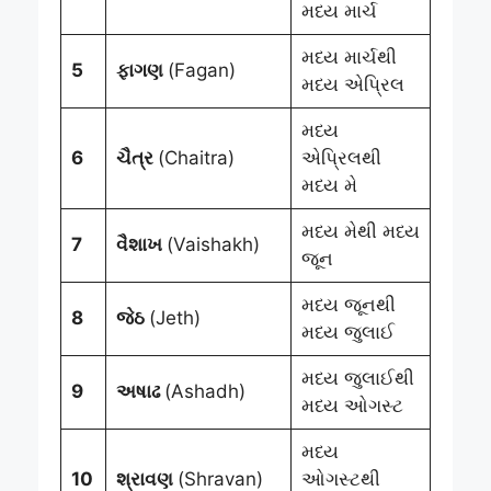
મધ્ય માર્ચ
મધ્ય માર્ચથી
5
ફાગણ
(Fagan)
મધ્ય એપ્રિલ
મધ્ય
6
ચૈત્ર
(Chaitra)
એપ્રિલથી
મધ્ય મે
મધ્ય મેથી મધ્ય
7
વૈશાખ
(Vaishakh)
જૂન
મધ્ય જૂનથી
8
જેઠ
(Jeth)
મધ્ય જુલાઈ
મધ્ય જુલાઈથી
9
અષાઢ
(Ashadh)
મધ્ય ઓગસ્ટ
મધ્ય
10
શ્રાવણ
(Shravan)
ઓગસ્ટથી