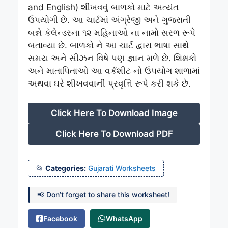
and English) શીખવવું બાળકો માટે અત્યંત
ઉપયોગી છે. આ ચાર્ટમાં અંગ્રેજી અને ગુજરાતી
બન્ને કૅલેન્ડરના ૧૨ મહિનાઓ ના નામો સરળ રૂપે
બતાવ્યા છે. બાળકો ને આ ચાર્ટ દ્વારા ભાષા સાથે
સમય અને સીઝન વિષે પણ જ્ઞાન મળે છે. શિક્ષકો
અને માતાપિતાઓ આ વર્કશીટ નો ઉપયોગ શાળામાં
અથવા ઘરે શીખવવાની પ્રવૃત્તિ રૂપે કરી શકે છે.
Click Here To Download Image
Click Here To Download PDF
Categories:
Gujarati Worksheets
📢 Don’t forget to share this worksheet!
Facebook
WhatsApp