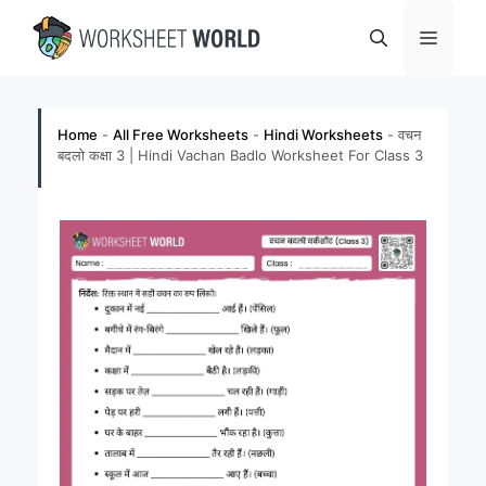
Skip
Menu
to
content
Home
-
All Free Worksheets
-
Hindi Worksheets
-
वचन
बदलो कक्षा 3 | Hindi Vachan Badlo Worksheet For Class 3