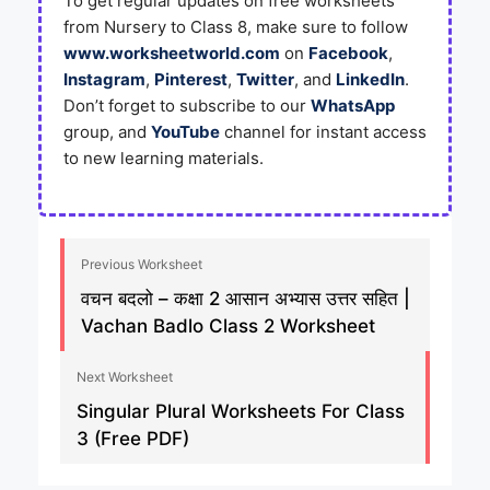
To get regular updates on free worksheets
from Nursery to Class 8, make sure to follow
www.worksheetworld.com
on
Facebook
,
Instagram
,
Pinterest
,
Twitter
, and
LinkedIn
.
Don’t forget to subscribe to our
WhatsApp
group, and
YouTube
channel for instant access
to new learning materials.
Previous Worksheet
वचन बदलो – कक्षा 2 आसान अभ्यास उत्तर सहित |
Vachan Badlo Class 2 Worksheet
Next Worksheet
Singular Plural Worksheets For Class
3 (Free PDF)