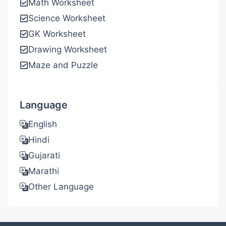
Math Worksheet
Science Worksheet
GK Worksheet
Drawing Worksheet
Maze and Puzzle
Language
English
Hindi
Gujarati
Marathi
Other Language