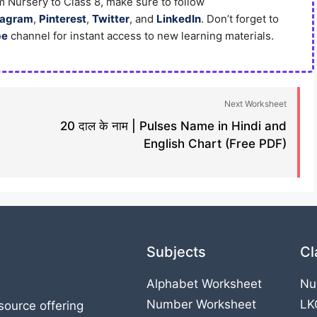
 Nursery to Class 8, make sure to follow
tagram
,
Pinterest
,
Twitter
, and
LinkedIn
. Don’t forget to
be
channel for instant access to new learning materials.
Next Worksheet
20 दाल के नाम | Pulses Name in Hindi and
English Chart (Free PDF)
Subjects
Cl
Alphabet Worksheet
Nu
Number Worksheet
LK
source offering