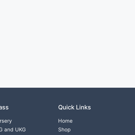
ass
Quick Links
rsery
Home
G
and
UKG
Shop