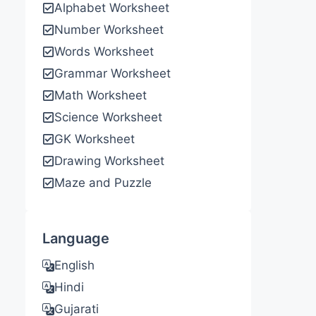
Alphabet Worksheet
Number Worksheet
Words Worksheet
Grammar Worksheet
Math Worksheet
Science Worksheet
GK Worksheet
Drawing Worksheet
Maze and Puzzle
Language
English
Hindi
Gujarati