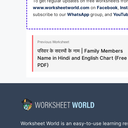
To get regular updates on free worksheets from
www.worksheetworld.com
on
Facebook
,
Ins
subscribe to our
WhatsApp
group, and
YouTu
Previous Worksheet
परिवार के सदस्यों के नाम | Family Members
Name in Hindi and English Chart (Free
PDF)
Worksheet World is an easy-to-use learning re