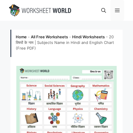
Skip
Menu
to
content
Home
-
All Free Worksheets
-
Hindi Worksheets
-
20
विषयों के नाम | Subjects Name in Hindi and English Chart
(Free PDF)