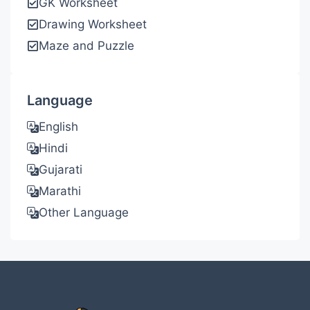
GK Worksheet
Drawing Worksheet
Maze and Puzzle
Language
English
Hindi
Gujarati
Marathi
Other Language