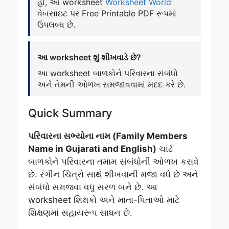
હા, આ worksheet
Worksheet World
વેબસાઇટ પર Free Printable PDF રૂપમાં
ઉપલબ્ધ છે.
આ worksheet શું શીખવાડે છે?
આ worksheet બાળકોને પરિવારના સંબંધો
અને તેમની ઓળખ સમજાવવામાં મદદ કરે છે.
Quick Summary
પરિવારના સભ્યોના નામ (Family Members
Name in Gujarati and English)
ચાર્ટ
બાળકોને પરિવારના તમામ સંબંધોની ઓળખ કરાવે
છે. રંગીન ચિત્રો સાથે શીખવાની મજા વધે છે અને
સંબંધો સમજવા વધુ સરળ બને છે. આ
worksheet શિક્ષકો અને માતા-પિતાઓ માટે
શિક્ષણમાં સહાયરૂપ સાધન છે.