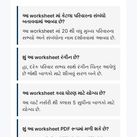
આ worksheet માં કેટલા પરિવારના સંબંધો
બતાવવામાં આવ્યા છે?
આ worksheet માં 20 થી વધુ મુખ્ય પરિવારના
સભ્યો અને સંબંધોના નામ દર્શાવવામાં આવ્યા છે.
શું આ worksheet રંગીન છે?
હા, દરેક પરિવાર સભ્ય સાથે રંગીન ચિત્ર આપેલું
છે જેથી બાળકો માટે શીખવું સરળ બને છે.
આ worksheet કયા ધોરણ માટે યોગ્ય છે?
આ ચાર્ટ નર્સરી થી ક્લાસ 5 સુધીના બાળકો માટે
યોગ્ય છે.
શું આ worksheet PDF રૂપમાં મળી શકે છે?