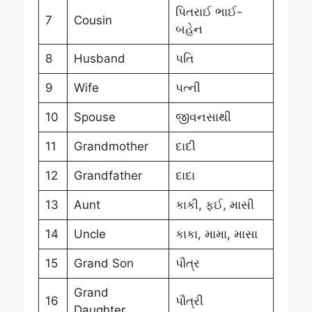
પિતરાઈ ભાઈ-
7
Cousin
બહેન
8
Husband
પતિ
9
Wife
પત્ની
10
Spouse
જીવનસાથી
11
Grandmother
દાદી
12
Grandfather
દાદા
13
Aunt
કાકી, ફઈ, માસી
14
Uncle
કાકા, મામા, માસા
15
Grand Son
પૌત્ર
Grand
16
પૌત્રી
Daughter