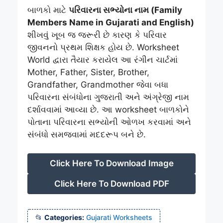
બાળકો માટે
પરિવારના સભ્યોના નામ (Family
Members Name in Gujarati and English)
શીખવું ખૂબ જ જરૂરી છે કારણ કે પરિવાર
જીવનનો પ્રથમ શિક્ષક હોય છે. Worksheet
World દ્વારા તૈયાર કરાયેલ આ રંગીન ચાર્ટમાં
Mother, Father, Sister, Brother,
Grandfather, Grandmother જેવા બધા
પરિવારના સંબંધોના ગુજરાતી અને અંગ્રેજી નામ
દર્શાવવામાં આવ્યા છે. આ worksheet બાળકોને
પોતાના પરિવારના સભ્યોની ઓળખ કરવામાં અને
સંબંધો સમજવામાં મદદરૂપ બને છે.
Click Here To Download Image
Click Here To Download PDF
Categories:
Gujarati Worksheets