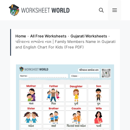
Skip
Menu
to
content
Home
-
All Free Worksheets
-
Gujarati Worksheets
-
પરિવારના સભ્યોના નામ | Family Members Name in Gujarati
and English Chart For Kids (Free PDF)