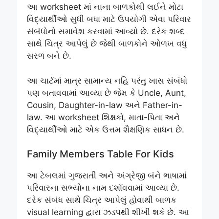
આ worksheet માં નાના બાળકોથી લઈને મોટા
વિદ્યાર્થીઓ સુધી બધા માટે ઉપયોગી એવા પરિવાર
સંબંધોનો સમાવેશ કરવામાં આવ્યો છે. દરેક શબ્દ
સાથે ચિત્ર આપેલું છે જેથી બાળકોને ઓળખ વધુ
સરળ બને છે.
આ ચાર્ટમાં માત્ર સામાન્ય નહિ પરંતુ ખાસ સંબંધો
પણ બતાવવામાં આવ્યા છે જેમ કે Uncle, Aunt,
Cousin, Daughter-in-law અને Father-in-
law. આ worksheet શિક્ષકો, માતા-પિતા અને
વિદ્યાર્થીઓ માટે એક ઉત્તમ શૈક્ષણિક સાધન છે.
Family Members Table For Kids
આ ટેબલમાં ગુજરાતી અને અંગ્રેજી બંને ભાષામાં
પરિવારના સભ્યોના નામ દર્શાવવામાં આવ્યા છે.
દરેક સંબંધ સાથે ચિત્ર આપેલું હોવાથી બાળક
visual learning દ્વારા ઝડપથી શીખી શકે છે. આ