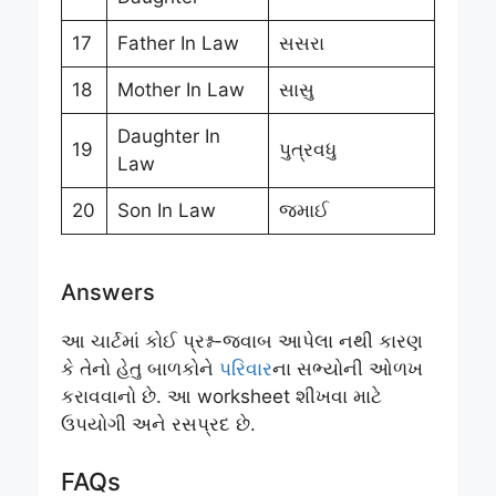
17
Father In Law
સસરા
18
Mother In Law
સાસુ
Daughter In
19
પુત્રવધુ
Law
20
Son In Law
જમાઈ
Answers
આ ચાર્ટમાં કોઈ પ્રશ્ન-જવાબ આપેલા નથી કારણ
કે તેનો હેતુ બાળકોને
પરિવાર
ના સભ્યોની ઓળખ
કરાવવાનો છે. આ worksheet શીખવા માટે
ઉપયોગી અને રસપ્રદ છે.
FAQs