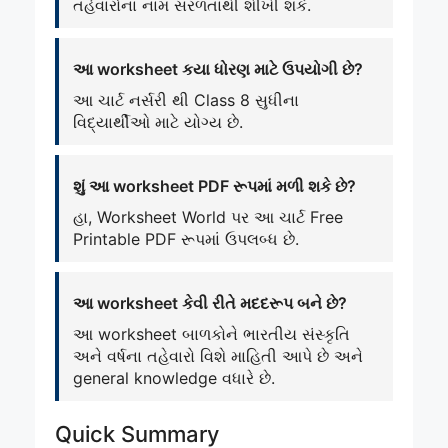
તહેવારોના નામ સરળતાથી શીખી શકે.
આ worksheet કયા ધોરણ માટે ઉપયોગી છે?
આ ચાર્ટ નર્સરી થી Class 8 સુધીના
વિદ્યાર્થીઓ માટે યોગ્ય છે.
શું આ worksheet PDF રૂપમાં મળી શકે છે?
હા, Worksheet World પર આ ચાર્ટ Free
Printable PDF રૂપમાં ઉપલબ્ધ છે.
આ worksheet કેવી રીતે મદદરૂપ બને છે?
આ worksheet બાળકોને ભારતીય સંસ્કૃતિ
અને વર્ષના તહેવારો વિશે માહિતી આપે છે અને
general knowledge વધારે છે.
Quick Summary