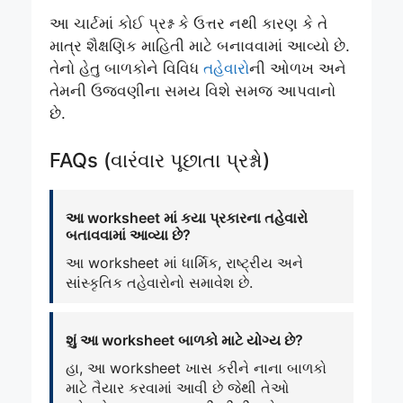
આ ચાર્ટમાં કોઈ પ્રશ્ન કે ઉત્તર નથી કારણ કે તે
માત્ર શૈક્ષણિક માહિતી માટે બનાવવામાં આવ્યો છે.
તેનો હેતુ બાળકોને વિવિધ
તહેવારો
ની ઓળખ અને
તેમની ઉજવણીના સમય વિશે સમજ આપવાનો
છે.
FAQs (વારંવાર પૂછાતા પ્રશ્નો)
આ worksheet માં કયા પ્રકારના તહેવારો
બતાવવામાં આવ્યા છે?
આ worksheet માં ધાર્મિક, રાષ્ટ્રીય અને
સાંસ્કૃતિક તહેવારોનો સમાવેશ છે.
શું આ worksheet બાળકો માટે યોગ્ય છે?
હા, આ worksheet ખાસ કરીને નાના બાળકો
માટે તૈયાર કરવામાં આવી છે જેથી તેઓ