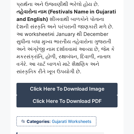
પ્રાર્થના અને ઉજવણીથી ભરેલો હોય છે.
તહેવારોના નામ (Festivals Name in Gujarati
and English)
શીખવાથી બાળકોને પોતાના
દેશની સંસ્કૃતિ અને પરંપરાની જાણકારી મળે છે.
આ worksheetમાં January થી December
સુધીના બધા મુખ્ય ભારતીય તહેવારોના ગુજરાતી
અને અંગ્રેજી નામ દર્શાવવામાં આવ્યા છે, જેમ કે
મકરસંક્રાંતિ, હોળી, રક્ષાબંધન, દિવાળી, નાતાલ
વગેરે. આ ચાર્ટ બાળકો માટે શૈક્ષણિક અને
સાંસ્કૃતિક રીતે ખૂબ ઉપયોગી છે.
Click Here To Download Image
Click Here To Download PDF
Categories:
Gujarati Worksheets