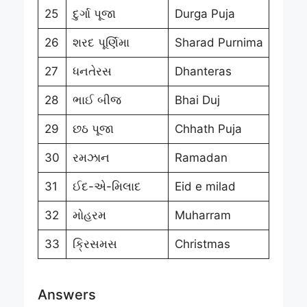
25
દુર્ગા પૂજા
Durga Puja
26
શરદ પૂર્ણિમા
Sharad Purnima
27
ધનતેરસ
Dhanteras
28
ભાઈ બીજ
Bhai Duj
29
છઠ પૂજા
Chhath Puja
30
રમઝાન
Ramadan
31
ઈદ-એ-મિલાદ
Eid e milad
32
મોહરમ
Muharram
33
ક્રિસમસ
Christmas
Answers