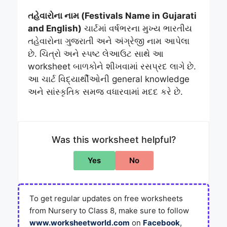
તહેવારોના નામ (Festivals Name in Gujarati
and English)
ચાર્ટમાં વર્ષભરના મુખ્ય ભારતીય
તહેવારોના ગુજરાતી અને અંગ્રેજી નામ આપેલા
છે. ચિત્રો અને સ્પષ્ટ લેઆઉટ સાથે આ
worksheet બાળકોને શીખવામાં રસપ્રદ લાગે છે.
આ ચાર્ટ વિદ્યાર્થીઓની general knowledge
અને સાંસ્કૃતિક સમજ વધારવામાં મદદ કરે છે.
Was this worksheet helpful?
Yes
No
To get regular updates on free worksheets
from Nursery to Class 8, make sure to follow
www.worksheetworld.com
on
Facebook
,