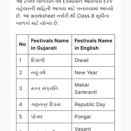
આ ટેબલ બાળકોને વર્ષ દરમિયાન આવનારા દરેક
તહેવારની માહિતી આપવા માટે બનાવવામાં આવ્યો
છે. આ worksheet નર્સરી થી Class 8 સુધીના
બાળકો માટે યોગ્ય છે.
Festivals Name
Festivals Name
No
in Gujarati
in English
1
દિવાળી
Diwali
2
નવું વર્ષ
New Year
Makar
3
મકર સંક્રાંતિ
Sankranti
4
ગણતંત્ર દિવસ
Republic Day
5
પોંગલ
Pongal
Vasant