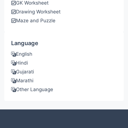
GK Worksheet
Drawing Worksheet
Maze and Puzzle
Language
English
Hindi
Gujarati
Marathi
Other Language