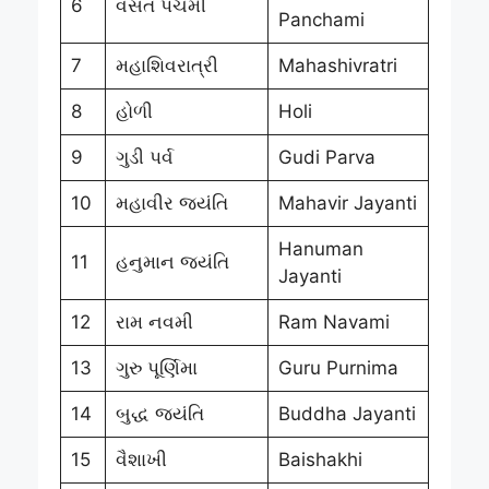
6
વસંત પંચમી
Panchami
7
મહાશિવરાત્રી
Mahashivratri
8
હોળી
Holi
9
ગુડી પર્વ
Gudi Parva
10
મહાવીર જયંતિ
Mahavir Jayanti
Hanuman
11
હનુમાન જયંતિ
Jayanti
12
રામ નવમી
Ram Navami
13
ગુરુ પૂર્ણિમા
Guru Purnima
14
બુદ્ધ જયંતિ
Buddha Jayanti
15
વૈશાખી
Baishakhi