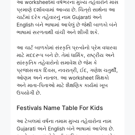
આ worksheetમાં વર્ષભરના મુખ્ય તહેવારોને માસ
પ્રમાણે દર્શાવવામાં આવ્યા છે. ચિત્રો સાથેના આ
ચાર્ટમાં દરેક તહેવારનું નામ Gujarati અને
English બંને ભાષામાં આપેલું છે જેથી બાળકો બંને
ભાષામાં સરળતાથી વાંચી અને શીખી શકે.
આ ચાર્ટ બાળકોમાં સંસ્કૃતિ પ્રત્યેનો પ્રેમ વધારવા
માટે મદદરૂપ બને છે. તેમાં ધાર્મિક, રાષ્ટ્રીય અને
સાંસ્કૃતિક તહેવારોનો સમાવેશ છે જેમ કે
પ્રજાસત્તાક દિવસ, નવરાત્રી, ઈદ, ગણેશ ચતુર્થી,
ઓણમ અને નાતાલ. આ worksheet શિક્ષકો
અને માતા-પિતાઓ માટે શૈક્ષણિક કાર્યમાં ખૂબ
ઉપયોગી છે.
Festivals Name Table For Kids
આ ટેબલમાં વર્ષના તમામ મુખ્ય તહેવારોના નામ
Gujarati અને English બંને ભાષામાં આપેલા છે.