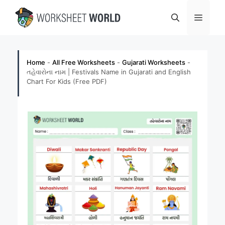
Skip
Menu
to
content
Home
-
All Free Worksheets
-
Gujarati Worksheets
-
તહેવારોના નામ | Festivals Name in Gujarati and English
Chart For Kids (Free PDF)