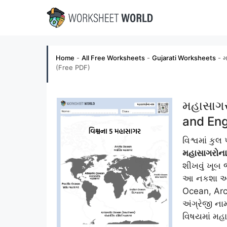
Skip
to
content
Home
-
All Free Worksheets
-
Gujarati Worksheets
-
મ
(Free PDF)
મહાસાગર
and Eng
વિશ્વમાં કુ
મહાસાગરોના
શીખવું ખૂબ 
આ નકશા આધા
Ocean, Arc
અંગ્રેજી ન
વિષયમાં મહ