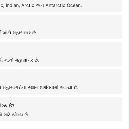
ntic, Indian, Arctic અને Antarctic Ocean.
ી મોટો મહાસાગર છે.
ી નાનો મહાસાગર છે.
 મહાસાગરોના સ્થાન દર્શાવવામાં આવ્યા છે.
ગ્ય છે?
 માટે યોગ્ય છે.