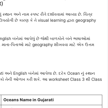
t)
સ્થાન અને નામ સ્પષ્ટ રીતે દર્શાવવામાં આવ્યા છે. ચિત્ર
ઉપયોગી છે કારણ કે તે visual learning દ્વારા geography
nglish બંનેમાં આપેલું છે જેથી બાળકોને બંને ભાષાઓમાં
 માતા-પિતાઓ માટે geography શીખવવા માટે એક ઉત્તમ
i અને English બંનેમાં આપેલા છે. દરેક Ocean નું સ્થાન
 બાળકો તેની ઓળખ કરી શકે. આ worksheet Class 3 થી Class
Oceans Name in Gujarati