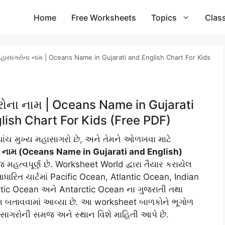
Home
Free Worksheets
Topics
Clas
હાસાગરોના નામ | Oceans Name in Gujarati and English Chart For Kids
ોના નામ | Oceans Name in Gujarati
lish Chart For Kids (Free PDF)
લ પાંચ મુખ્ય મહાસાગરો છે, અને તેમને ઓળખવા માટે
 નામ (Oceans Name in Gujarati and English)
જ મહત્વપૂર્ણ છે. Worksheet World દ્વારા તૈયાર કરાયેલ
રિત ચાર્ટમાં Pacific Ocean, Atlantic Ocean, Indian
tic Ocean અને Antarctic Ocean ના ગુજરાતી તથા
ામ બતાવવામાં આવ્યા છે. આ worksheet બાળકોને ભૂગોળ
ાસાગરોની સમજ અને સ્થાન વિશે માહિતી આપે છે.