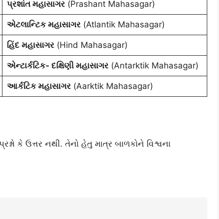
પ્રશાંત મહાસાગર
(Prashant Mahasagar)
એટલાન્ટિક મહાસાગર
(Atlantik Mahasagar)
હિંદ મહાસાગર
(Hind Mahasagar)
એન્ટાર્કટિક- દક્ષિણી મહાસાગર
(Antarktik Mahasagar)
આર્કટિક મહાસાગર
(Aarktik Mahasagar)
્નો કે ઉત્તર નથી. તેનો હેતુ માત્ર બાળકોને વિશ્વના