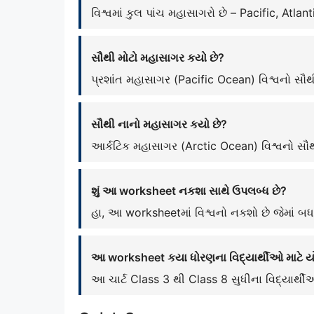
વિશ્વમાં કુલ પાંચ મહાસાગરો છે – Pacific, Atla
સૌથી મોટો મહાસાગર કયો છે?
પ્રશાંત મહાસાગર (Pacific Ocean) વિશ્વનો સૌથ
સૌથી નાનો મહાસાગર કયો છે?
આર્કટિક મહાસાગર (Arctic Ocean) વિશ્વનો સૌથ
શું આ worksheet નકશા સાથે ઉપલબ્ધ છે?
હા, આ worksheetમાં વિશ્વનો નકશો છે જેમાં બધા
આ worksheet કયા ધોરણના વિદ્યાર્થીઓ માટે યો
આ ચાર્ટ Class 3 થી Class 8 સુધીના વિદ્યાર્થીઓ