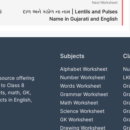
Next Worksheet
i
દાળ અને કઠોળ ના નામ | Lentils and Pulses
Name in Gujarati and English
Subjects
Cl
Alphabet Worksheet
Nu
Number Worksheet
LK
source offering
 to Class 8
Words Worksheet
Gr
ts, math, GK,
Grammar Worksheet
Gr
ts in English,
Math Worksheet
Gr
Science Worksheet
Gr
GK Worksheet
Gr
Drawing Worksheet
Gr