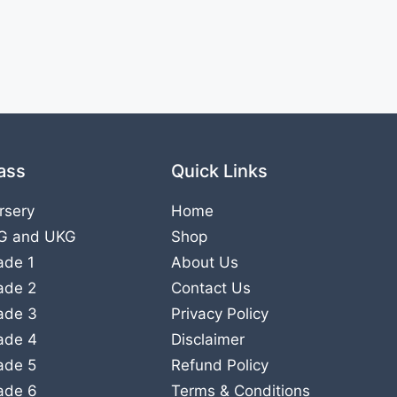
ass
Quick Links
rsery
Home
G
and
UKG
Shop
ade 1
About Us
ade 2
Contact Us
ade 3
Privacy Policy
ade 4
Disclaimer
ade 5
Refund Policy
ade 6
Terms & Conditions